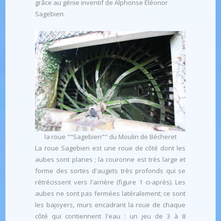
grâce au génie inventif de Alphonse Éléonor
Sagebien.
la roue ""Sagebien"" du Moulin de Bécheret
La roue Sagebien est une roue de côté dont les
aubes sont planes ; la couronne est très large et
forme des sortes d'augets très profonds qui se
rétrécissent vers l'arrière (figure 1 ci-après). Les
aubes ne sont pas fermées latéralement; ce sont
les bajoyers, murs encadrant la roue de chaque
côté qui contiennent l'eau : un jeu de 3 à 8